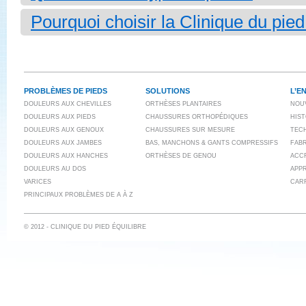
Pourquoi choisir la Clinique du pied
PROBLÈMES DE PIEDS
SOLUTIONS
L’E
DOULEURS AUX CHEVILLES
ORTHÈSES PLANTAIRES
NOU
DOULEURS AUX PIEDS
CHAUSSURES ORTHOPÉDIQUES
HIS
DOULEURS AUX GENOUX
CHAUSSURES SUR MESURE
TECH
DOULEURS AUX JAMBES
BAS, MANCHONS & GANTS COMPRESSIFS
FAB
DOULEURS AUX HANCHES
ORTHÈSES DE GENOU
ACC
DOULEURS AU DOS
APP
VARICES
CAR
PRINCIPAUX PROBLÈMES DE A À Z
© 2012 - CLINIQUE DU PIED ÉQUILIBRE