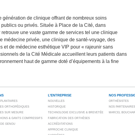
 génération de clinique offrant de nombreux soins
 publics ou privés. Située à Place de la Cité, dans
y retrouve une vaste gamme de services tel une clinique
e médecine privée, une clinique de santé-voyage, des
s et de médecine esthétique VIP pour « rajeunir sans
ssionnels de la Cité Médicale accueillent leurs patients dans
vironnement haut de gamme doté d’équipements à la fine
NS
L’ENTREPRISE
NOS PROFESSI
PLANTAIRES
NOUVELLES
ORTHÉSISTES
ES ORTHOPÉDIQUES
HISTORIQUE
NOS PARTENAIRE
ES SUR MESURE
TECHNOLOGIE EXCLUSIVE & BREVETÉE
MARCEL BOUCHA
HONS & GANTS COMPRESSIFS
FABRICATION DES ORTHÈSES
 DE GENOU
ACCRÉDITATIONS
APPROCHE CLINIQUE