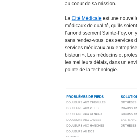
au coeur de sa mission.
La
Cité Médicale
est une nouvelle
médicaux de qualité, qu’ils soient
l’arrondissement Sainte-Foy, on 
sans rendez-vous, des services d
services médicaux aux entreprise
bistouri ». Les médecins et profe
les meilleurs délais, dans un en
pointe de la technologie.
PROBLÈMES DE PIEDS
SOLUTIO
DOULEURS AUX CHEVILLES
ORTHÈSES 
DOULEURS AUX PIEDS
CHAUSSUR
DOULEURS AUX GENOUX
CHAUSSUR
DOULEURS AUX JAMBES
BAS, MANC
DOULEURS AUX HANCHES
ORTHÈSES
DOULEURS AU DOS