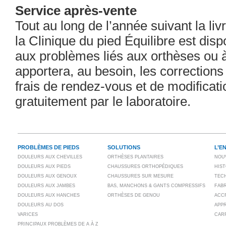
Service après-vente
Tout au long de l’année suivant la livr
la Clinique du pied Équilibre est dis
aux problèmes liés aux orthèses ou à 
apportera, au besoin, les correction
frais de rendez-vous et de modificati
gratuitement par le laboratoire.
PROBLÈMES DE PIEDS
SOLUTIONS
L’E
DOULEURS AUX CHEVILLES
ORTHÈSES PLANTAIRES
NOU
DOULEURS AUX PIEDS
CHAUSSURES ORTHOPÉDIQUES
HIS
DOULEURS AUX GENOUX
CHAUSSURES SUR MESURE
TECH
DOULEURS AUX JAMBES
BAS, MANCHONS & GANTS COMPRESSIFS
FAB
DOULEURS AUX HANCHES
ORTHÈSES DE GENOU
ACC
DOULEURS AU DOS
APP
VARICES
CAR
PRINCIPAUX PROBLÈMES DE A À Z