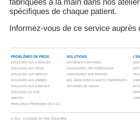
fabriquées à la main dans nos atelie
spécifiques de chaque patient.
Informez-vous de ce service auprès d
PROBLÈMES DE PIEDS
SOLUTIONS
L’E
DOULEURS AUX CHEVILLES
ORTHÈSES PLANTAIRES
NOU
DOULEURS AUX PIEDS
CHAUSSURES ORTHOPÉDIQUES
HIS
DOULEURS AUX GENOUX
CHAUSSURES SUR MESURE
TECH
DOULEURS AUX JAMBES
BAS, MANCHONS & GANTS COMPRESSIFS
FAB
DOULEURS AUX HANCHES
ORTHÈSES DE GENOU
ACC
DOULEURS AU DOS
APP
VARICES
CAR
PRINCIPAUX PROBLÈMES DE A À Z
© 2012 - CLINIQUE DU PIED ÉQUILIBRE