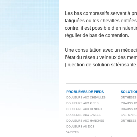
Les bas compressifs servent à pré
fatiguées ou les chevilles enflée
contre, il est possible d’en ralen
régulier de bas de contention.
Une consultation avec un médecin
l’état du réseau veineux des mem
(injection de solution sclérosante
PROBLÈMES DE PIEDS
SOLUTIO
DOULEURS AUX CHEVILLES
ORTHÈSES 
DOULEURS AUX PIEDS
CHAUSSUR
DOULEURS AUX GENOUX
CHAUSSUR
DOULEURS AUX JAMBES
BAS, MANC
DOULEURS AUX HANCHES
ORTHÈSES
DOULEURS AU DOS
VARICES