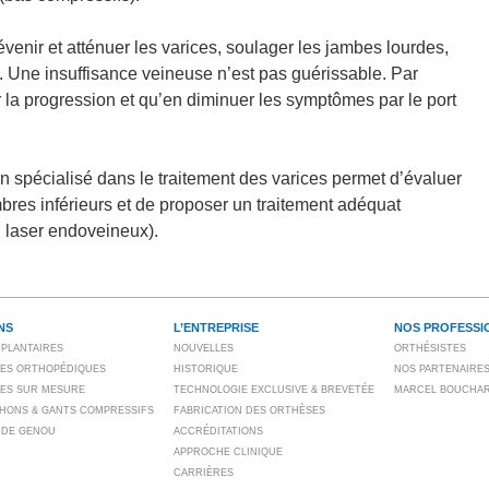
venir et atténuer les varices, soulager les jambes lourdes,
s. Une insuffisance veineuse n’est pas guérissable. Par
tir la progression et qu’en diminuer les symptômes par le port
 spécialisé dans le traitement des varices permet d’évaluer
bres inférieurs et de proposer un traitement adéquat
, laser endoveineux).
NS
L’ENTREPRISE
NOS PROFESSI
PLANTAIRES
NOUVELLES
ORTHÉSISTES
ES ORTHOPÉDIQUES
HISTORIQUE
NOS PARTENAIRE
ES SUR MESURE
TECHNOLOGIE EXCLUSIVE & BREVETÉE
MARCEL BOUCHA
HONS & GANTS COMPRESSIFS
FABRICATION DES ORTHÈSES
 DE GENOU
ACCRÉDITATIONS
APPROCHE CLINIQUE
CARRIÈRES