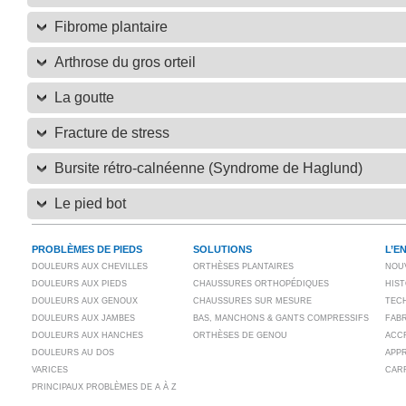
Fibrome plantaire
Arthrose du gros orteil
La goutte
Fracture de stress
Bursite rétro-calnéenne (Syndrome de Haglund)
Le pied bot
PROBLÈMES DE PIEDS
SOLUTIONS
L’E
DOULEURS AUX CHEVILLES
ORTHÈSES PLANTAIRES
NOU
DOULEURS AUX PIEDS
CHAUSSURES ORTHOPÉDIQUES
HIS
DOULEURS AUX GENOUX
CHAUSSURES SUR MESURE
TECH
DOULEURS AUX JAMBES
BAS, MANCHONS & GANTS COMPRESSIFS
FAB
DOULEURS AUX HANCHES
ORTHÈSES DE GENOU
ACC
DOULEURS AU DOS
APP
VARICES
CAR
PRINCIPAUX PROBLÈMES DE A À Z