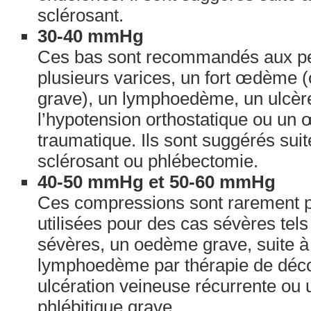
sclérosant.
30-40 mmHg
Ces bas sont recommandés aux p
plusieurs varices, un fort œdèm
grave), un lymphoedème, un ulcèr
l’hypotension orthostatique ou un
traumatique. Ils sont suggérés suit
sclérosant ou phlébectomie.
40-50 mmHg et 50-60 mmHg
Ces compressions sont rarement pr
utilisées pour des cas sévères tel
sévères, un oedème grave, suite à
lymphoedème par thérapie de déco
ulcération veineuse récurrente ou
phlébitique grave.