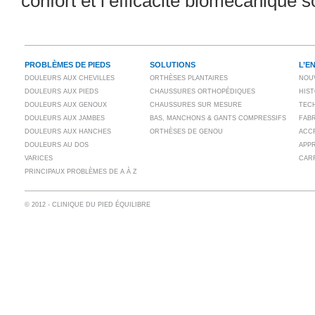
confort et l’efficacité biomécanique s
PROBLÈMES DE PIEDS
SOLUTIONS
L’E
DOULEURS AUX CHEVILLES
ORTHÈSES PLANTAIRES
NOU
DOULEURS AUX PIEDS
CHAUSSURES ORTHOPÉDIQUES
HIS
DOULEURS AUX GENOUX
CHAUSSURES SUR MESURE
TECH
DOULEURS AUX JAMBES
BAS, MANCHONS & GANTS COMPRESSIFS
FAB
DOULEURS AUX HANCHES
ORTHÈSES DE GENOU
ACC
DOULEURS AU DOS
APP
VARICES
CAR
PRINCIPAUX PROBLÈMES DE A À Z
© 2012 - CLINIQUE DU PIED ÉQUILIBRE