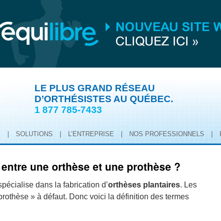
LE PLUS GRAND RÉSEAU
D’ORTHÉSISTES AU QUÉBEC.
1 877 785-7433
S
|
SOLUTIONS
|
L’ENTREPRISE
|
NOS PROFESSIONNELS
|
e entre une orthèse et une prothèse ?
pécialise dans la fabrication d’
orthèses plantaires
. Les
prothèse » à défaut. Donc voici la définition des termes