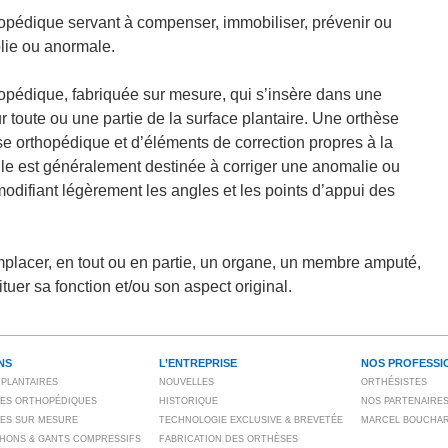
opédique servant à compenser, immobiliser, prévenir ou
blie ou anormale.
pédique, fabriquée sur mesure, qui s’insère dans une
r toute ou une partie de la surface plantaire. Une orthèse
e orthopédique et d’éléments de correction propres à la
lle est généralement destinée à corriger une anomalie ou
modifiant légèrement les angles et les points d’appui des
mplacer, en tout ou en partie, un organe, un membre amputé,
ituer sa fonction et/ou son aspect original.
NS
L’ENTREPRISE
NOS PROFESSI
PLANTAIRES
NOUVELLES
ORTHÉSISTES
ES ORTHOPÉDIQUES
HISTORIQUE
NOS PARTENAIRE
ES SUR MESURE
TECHNOLOGIE EXCLUSIVE & BREVETÉE
MARCEL BOUCHA
HONS & GANTS COMPRESSIFS
FABRICATION DES ORTHÈSES