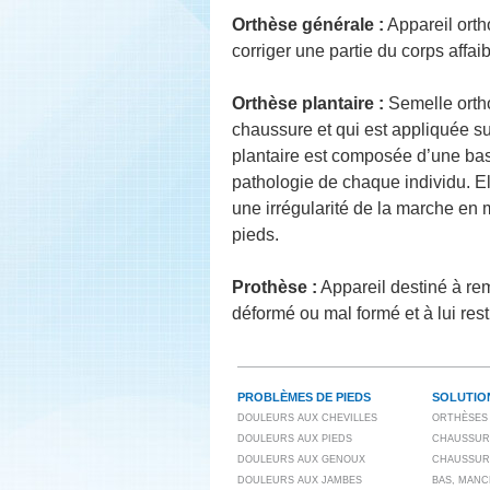
Orthèse générale :
Appareil orth
corriger une partie du corps affai
Orthèse plantaire :
Semelle ortho
chaussure et qui est appliquée su
plantaire est composée d’une bas
pathologie de chaque individu. E
une irrégularité de la marche en 
pieds.
Prothèse :
Appareil destiné à re
déformé ou mal formé et à lui rest
PROBLÈMES DE PIEDS
SOLUTIO
DOULEURS AUX CHEVILLES
ORTHÈSES 
DOULEURS AUX PIEDS
CHAUSSUR
DOULEURS AUX GENOUX
CHAUSSUR
DOULEURS AUX JAMBES
BAS, MANC