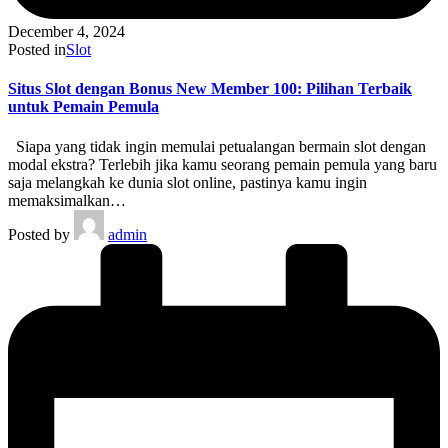
December 4, 2024
Posted in
Slot
Situs Slot dengan Bonus New Member 100: Pilihan Terbaik
untuk Pemain Pemula
Siapa yang tidak ingin memulai petualangan bermain slot dengan
modal ekstra? Terlebih jika kamu seorang pemain pemula yang baru
saja melangkah ke dunia slot online, pastinya kamu ingin
memaksimalkan…
Posted by
admin