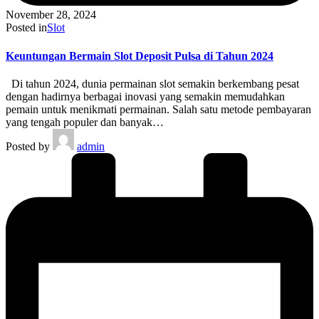
November 28, 2024
Posted in
Slot
Keuntungan Bermain Slot Deposit Pulsa di Tahun 2024
Di tahun 2024, dunia permainan slot semakin berkembang pesat
dengan hadirnya berbagai inovasi yang semakin memudahkan
pemain untuk menikmati permainan. Salah satu metode pembayaran
yang tengah populer dan banyak…
Posted by
admin