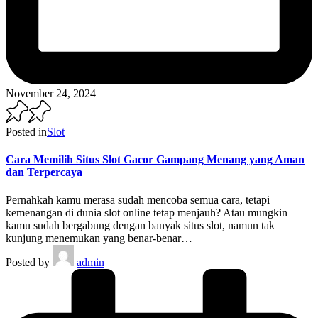
November 24, 2024
Posted in
Slot
Cara Memilih Situs Slot Gacor Gampang Menang yang Aman
dan Terpercaya
Pernahkah kamu merasa sudah mencoba semua cara, tetapi
kemenangan di dunia slot online tetap menjauh? Atau mungkin
kamu sudah bergabung dengan banyak situs slot, namun tak
kunjung menemukan yang benar-benar…
Posted by
admin