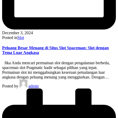
December 3, 2024
Posted in
Slot
Peluang Besar Menang di Situs Slot Spaceman: Slot dengan
Tema Luar Angkasa
Jika Anda mencari permainan slot dengan pengalaman berbeda,
spaceman slot Pragmatic hadir sebagai pilihan yang tepat.
Permainan slot ini menggabungkan keseruan petualangan luar
angkasa dengan peluang menang yang menggiurkan. Dengan…
Posted by
admin