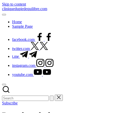
Skip to content
cliniquedupiedequilibre.com
Home
Sample Page
facebook.com
twitter.com
t.me
instagram.com
youtube.com
Subscribe