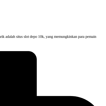
arik adalah situs slot depo 10k, yang memungkinkan para pemain