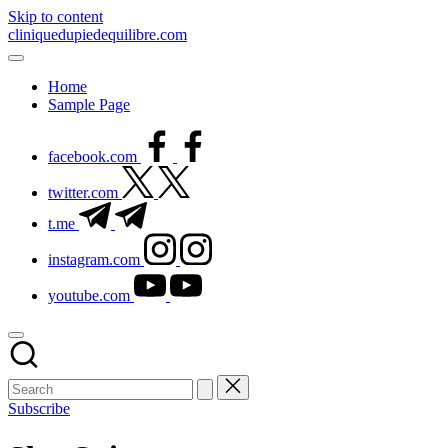
Skip to content
cliniquedupiedequilibre.com
Home
Sample Page
facebook.com
twitter.com
t.me
instagram.com
youtube.com
Subscribe