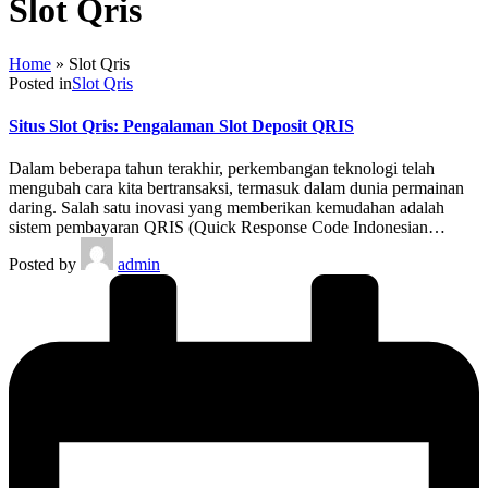
Slot Qris
Home
»
Slot Qris
Posted in
Slot Qris
Situs Slot Qris: Pengalaman Slot Deposit QRIS
Dalam beberapa tahun terakhir, perkembangan teknologi telah
mengubah cara kita bertransaksi, termasuk dalam dunia permainan
daring. Salah satu inovasi yang memberikan kemudahan adalah
sistem pembayaran QRIS (Quick Response Code Indonesian…
Posted by
admin