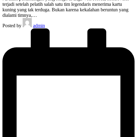
terjadi setelah pelatih salah satu tim legendaris menerima kartu
kuning yang tak terduga. Bukan karena kekalahan beruntun yang
dialami timnya,…
Posted by
admin