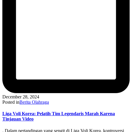
December 28, 2024
Posted in
Berita Olahraga
Liga Voli Korea: Pelatih Tim Legendaris Marah Karena
Tinjauan Video
. Dalam pertandingan yang sengit di Liga Voli Korea, kontroversi