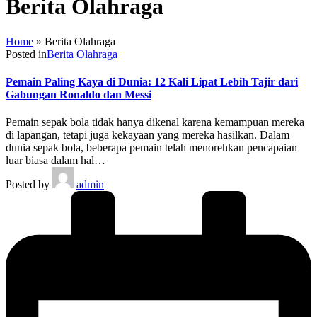
Berita Olahraga
Home
»
Berita Olahraga
Posted in
Berita Olahraga
Pemain Paling Kaya di Dunia: 12 Kali Lipat Lebih Tajir dari
Gabungan Ronaldo dan Messi
Pemain sepak bola tidak hanya dikenal karena kemampuan mereka
di lapangan, tetapi juga kekayaan yang mereka hasilkan. Dalam
dunia sepak bola, beberapa pemain telah menorehkan pencapaian
luar biasa dalam hal…
Posted by
admin