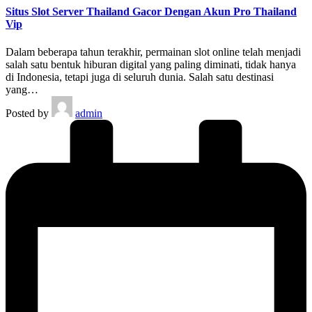
Situs Slot Server Thailand Gacor Dengan Akun Pro Thailand
Vip
Dalam beberapa tahun terakhir, permainan slot online telah menjadi
salah satu bentuk hiburan digital yang paling diminati, tidak hanya
di Indonesia, tetapi juga di seluruh dunia. Salah satu destinasi
yang…
Posted by
admin