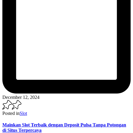
December 12, 2024
Posted in
Slot
Mainkan Slot Terbaik dengan Deposit Pulsa Tanpa Potongan
di Situs Terpercaya