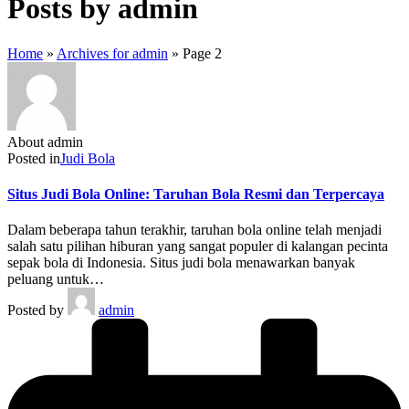
Posts by admin
Home
»
Archives for admin
»
Page 2
About admin
Posted in
Judi Bola
Situs Judi Bola Online: Taruhan Bola Resmi dan Terpercaya
Dalam beberapa tahun terakhir, taruhan bola online telah menjadi
salah satu pilihan hiburan yang sangat populer di kalangan pecinta
sepak bola di Indonesia. Situs judi bola menawarkan banyak
peluang untuk…
Posted by
admin