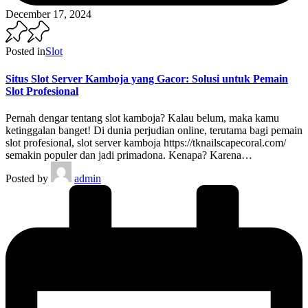
December 17, 2024
Posted in
Slot
Situs Slot Server Kamboja yang Gacor: Solusi untuk Pemain
Slot Profesional
Pernah dengar tentang slot kamboja? Kalau belum, maka kamu
ketinggalan banget! Di dunia perjudian online, terutama bagi pemain
slot profesional, slot server kamboja https://tknailscapecoral.com/
semakin populer dan jadi primadona. Kenapa? Karena…
Posted by
admin