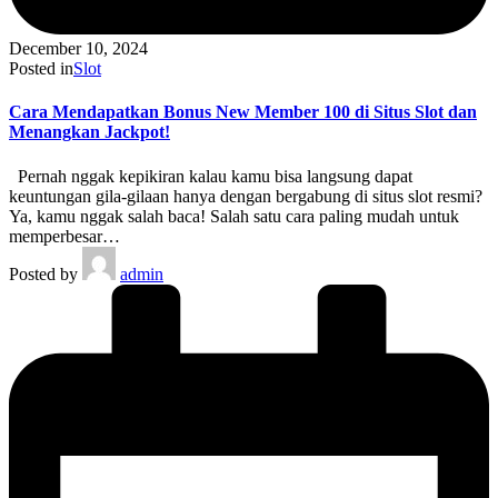
December 10, 2024
Posted in
Slot
Cara Mendapatkan Bonus New Member 100 di Situs Slot dan
Menangkan Jackpot!
Pernah nggak kepikiran kalau kamu bisa langsung dapat
keuntungan gila-gilaan hanya dengan bergabung di situs slot resmi?
Ya, kamu nggak salah baca! Salah satu cara paling mudah untuk
memperbesar…
Posted by
admin