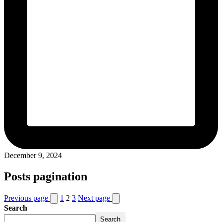
December 9, 2024
Posts pagination
Previous page
1
2
3
Next page
Search
Search