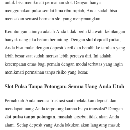
untuk bisa menikmati permainan slot. Dengan hanya
menggunakan pulsa senilai lima ribu rupiah, Anda sudah bisa
merasakan sensasi bermain slot yang menyenangkan.
Keuntungan lainnya adalah Anda tidak perlu khawatir kehilangan
slot deposit pulsa
banyak uang jika belum beruntung. Dengan
,
Anda bisa mulai dengan deposit kecil dan beralih ke taruhan yang
lebih besar saat sudah merasa lebih percaya diri. Ini adalah
kesempatan emas bagi pemain dengan modal terbatas yang ingin
menikmati permainan tanpa risiko yang besar.
Slot Pulsa Tanpa Potongan: Semua Uang Anda Utuh
Pernahkah Anda merasa frustrasi saat melakukan deposit dan
mendapati uang Anda terpotong karena biaya transaksi? Dengan
slot pulsa tanpa potongan
, masalah tersebut tidak akan Anda
alami. Setiap deposit yang Anda lakukan akan langsung masuk