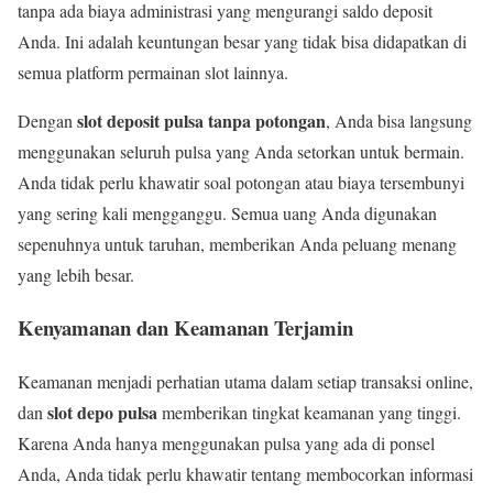
tanpa ada biaya administrasi yang mengurangi saldo deposit
Anda. Ini adalah keuntungan besar yang tidak bisa didapatkan di
semua platform permainan slot lainnya.
slot deposit pulsa tanpa potongan
Dengan
, Anda bisa langsung
menggunakan seluruh pulsa yang Anda setorkan untuk bermain.
Anda tidak perlu khawatir soal potongan atau biaya tersembunyi
yang sering kali mengganggu. Semua uang Anda digunakan
sepenuhnya untuk taruhan, memberikan Anda peluang menang
yang lebih besar.
Kenyamanan dan Keamanan Terjamin
Keamanan menjadi perhatian utama dalam setiap transaksi online,
slot depo pulsa
dan
memberikan tingkat keamanan yang tinggi.
Karena Anda hanya menggunakan pulsa yang ada di ponsel
Anda, Anda tidak perlu khawatir tentang membocorkan informasi