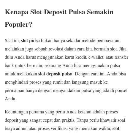
Kenapa Slot Deposit Pulsa Semakin
Populer?
slot pulsa
Saat ini,
bukan hanya sekadar metode pembayaran,
melainkan juga sebuah revolusi dalam cara kita bermain slot. Jika
dulu Anda harus menggunakan kartu kredit, e-wallet, atau transfer
bank untuk bermain, sekarang Anda bisa menggunakan pulsa
slot deposit pulsa
untuk melakukan
. Dengan cara ini, Anda bisa
menghindari proses yang rumit dan langsung masuk ke
permainan hanya dengan mengandalkan pulsa yang ada di ponsel
Anda.
Keuntungan pertama yang perlu Anda ketahui adalah proses
deposit yang sangat cepat dan praktis. Tanpa perlu khawatir soal
slot
biaya admin atau proses verifikasi yang memakan waktu,