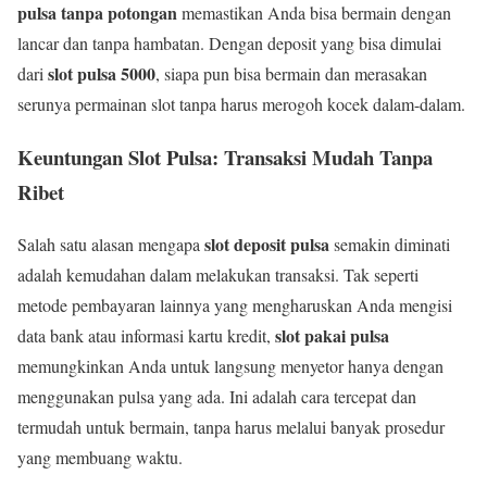
pulsa tanpa potongan
memastikan Anda bisa bermain dengan
lancar dan tanpa hambatan. Dengan deposit yang bisa dimulai
slot pulsa 5000
dari
, siapa pun bisa bermain dan merasakan
serunya permainan slot tanpa harus merogoh kocek dalam-dalam.
Keuntungan Slot Pulsa: Transaksi Mudah Tanpa
Ribet
slot deposit pulsa
Salah satu alasan mengapa
semakin diminati
adalah kemudahan dalam melakukan transaksi. Tak seperti
metode pembayaran lainnya yang mengharuskan Anda mengisi
slot pakai pulsa
data bank atau informasi kartu kredit,
memungkinkan Anda untuk langsung menyetor hanya dengan
menggunakan pulsa yang ada. Ini adalah cara tercepat dan
termudah untuk bermain, tanpa harus melalui banyak prosedur
yang membuang waktu.