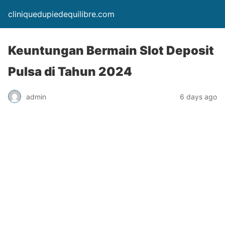
cliniquedupiedequilibre.com
Keuntungan Bermain Slot Deposit
Pulsa di Tahun 2024
admin
6 days ago