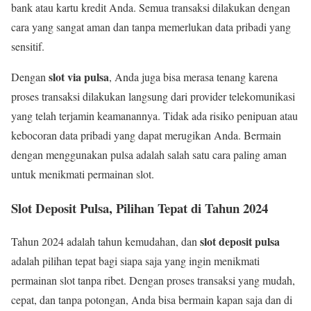
bank atau kartu kredit Anda. Semua transaksi dilakukan dengan
cara yang sangat aman dan tanpa memerlukan data pribadi yang
sensitif.
slot via pulsa
Dengan
, Anda juga bisa merasa tenang karena
proses transaksi dilakukan langsung dari provider telekomunikasi
yang telah terjamin keamanannya. Tidak ada risiko penipuan atau
kebocoran data pribadi yang dapat merugikan Anda. Bermain
dengan menggunakan pulsa adalah salah satu cara paling aman
untuk menikmati permainan slot.
Slot Deposit Pulsa, Pilihan Tepat di Tahun 2024
slot deposit pulsa
Tahun 2024 adalah tahun kemudahan, dan
adalah pilihan tepat bagi siapa saja yang ingin menikmati
permainan slot tanpa ribet. Dengan proses transaksi yang mudah,
cepat, dan tanpa potongan, Anda bisa bermain kapan saja dan di