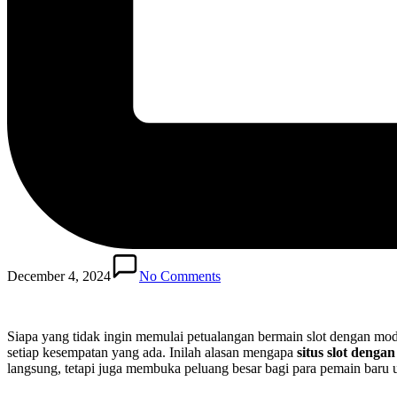
December 4, 2024
No Comments
Siapa yang tidak ingin memulai petualangan bermain slot dengan mod
setiap kesempatan yang ada. Inilah alasan mengapa
situs slot deng
langsung, tetapi juga membuka peluang besar bagi para pemain baru