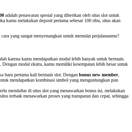
00
adalah penawaran spesial yang diberikan oleh situs slot untuk
ika kamu melakukan deposit pertama sebesar 100 ribu, situs akan
ni cara yang sangat menyenangkan untuk memulai perjalananmu?
alah karena kamu mendapatkan modal lebih banyak untuk bermain.
. Dengan modal ekstra, kamu memiliki kesempatan lebih besar untuk
a baru pertama kali bermain slot. Dengan
bonus new member
,
ng untuk mendapatkan kombinasi simbol yang menguntungkan pun
rlu mendaftar di situs slot yang menawarkan bonus ini, melakukan
itus terbaik menawarkan proses yang transparan dan cepat, sehingga