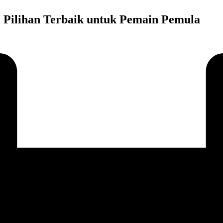
 Pilihan Terbaik untuk Pemain Pemula