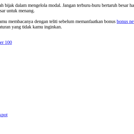
plah bijak dalam mengelola modal. Jangan terburu-buru bertaruh besar 
esar untuk menang.
an kamu membacanya dengan teliti sebelum memanfaatkan bonus
bonus n
aturan yang tidak kamu inginkan.
er 100
kpot