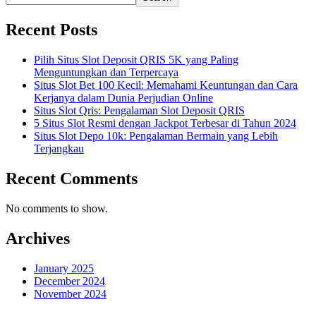
Recent Posts
Pilih Situs Slot Deposit QRIS 5K yang Paling
Menguntungkan dan Terpercaya
Situs Slot Bet 100 Kecil: Memahami Keuntungan dan Cara
Kerjanya dalam Dunia Perjudian Online
Situs Slot Qris: Pengalaman Slot Deposit QRIS
5 Situs Slot Resmi dengan Jackpot Terbesar di Tahun 2024
Situs Slot Depo 10k: Pengalaman Bermain yang Lebih
Terjangkau
Recent Comments
No comments to show.
Archives
January 2025
December 2024
November 2024