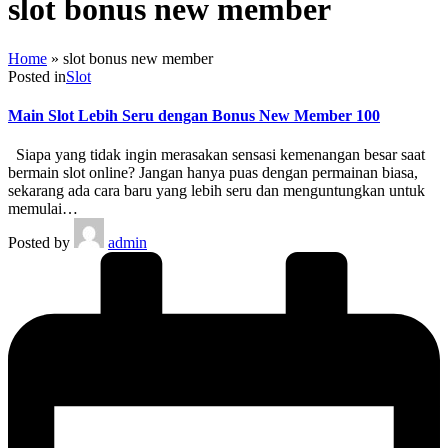
slot bonus new member
Home
»
slot bonus new member
Posted in
Slot
Main Slot Lebih Seru dengan Bonus New Member 100
Siapa yang tidak ingin merasakan sensasi kemenangan besar saat
bermain slot online? Jangan hanya puas dengan permainan biasa,
sekarang ada cara baru yang lebih seru dan menguntungkan untuk
memulai…
Posted by
admin