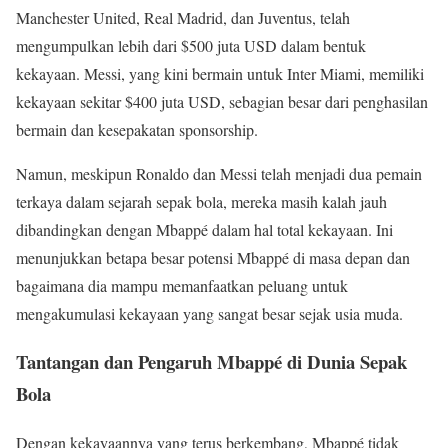
Manchester United, Real Madrid, dan Juventus, telah
mengumpulkan lebih dari $500 juta USD dalam bentuk
kekayaan. Messi, yang kini bermain untuk Inter Miami, memiliki
kekayaan sekitar $400 juta USD, sebagian besar dari penghasilan
bermain dan kesepakatan sponsorship.
Namun, meskipun Ronaldo dan Messi telah menjadi dua pemain
terkaya dalam sejarah sepak bola, mereka masih kalah jauh
dibandingkan dengan Mbappé dalam hal total kekayaan. Ini
menunjukkan betapa besar potensi Mbappé di masa depan dan
bagaimana dia mampu memanfaatkan peluang untuk
mengakumulasi kekayaan yang sangat besar sejak usia muda.
Tantangan dan Pengaruh Mbappé di Dunia Sepak
Bola
Dengan kekayaannya yang terus berkembang, Mbappé tidak