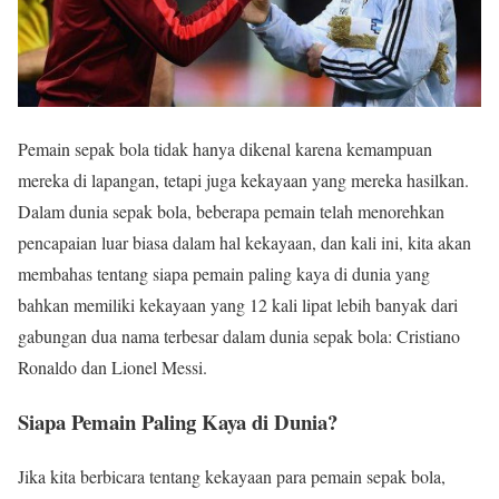
Pemain sepak bola tidak hanya dikenal karena kemampuan
mereka di lapangan, tetapi juga kekayaan yang mereka hasilkan.
Dalam dunia sepak bola, beberapa pemain telah menorehkan
pencapaian luar biasa dalam hal kekayaan, dan kali ini, kita akan
membahas tentang siapa pemain paling kaya di dunia yang
bahkan memiliki kekayaan yang 12 kali lipat lebih banyak dari
gabungan dua nama terbesar dalam dunia sepak bola: Cristiano
Ronaldo dan Lionel Messi.
Siapa Pemain Paling Kaya di Dunia?
Jika kita berbicara tentang kekayaan para pemain sepak bola,