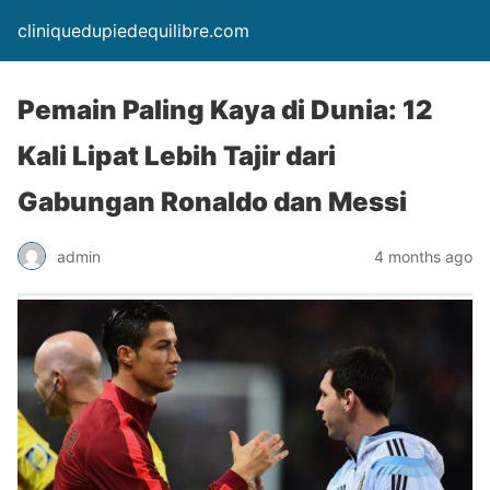
cliniquedupiedequilibre.com
Pemain Paling Kaya di Dunia: 12
Kali Lipat Lebih Tajir dari
Gabungan Ronaldo dan Messi
admin
4 months ago