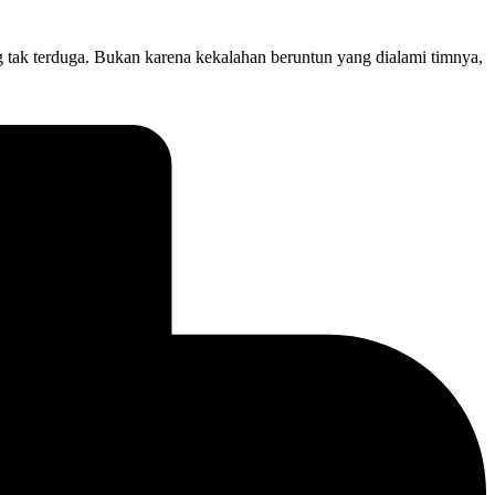
ang tak terduga. Bukan karena kekalahan beruntun yang dialami timnya,