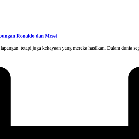
Gabungan Ronaldo dan Messi
lapangan, tetapi juga kekayaan yang mereka hasilkan. Dalam dunia sep