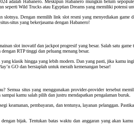
 2024 adalah Habanero. Meskipun Habanero mungkin belum sepopuler
 seperti Wild Trucks atau Egyptian Dreams yang memiliki potensi un
an slotnya. Dengan memilih link slot resmi yang menyediakan game d
 situs-situs yang bekerjasama dengan Habanero!
mainan slot inovatif dan jackpot progresif yang besar. Salah satu gam
ya dengan RTP tinggi dan peluang menang besar.
ang klasik hingga yang lebih modern. Dan yang pasti, jika kamu ingin
i Play’n GO dan bersiaplah untuk meraih kemenangan besar!
kamu? Semua situs yang menggunakan provider-provider tersebut memil
gan sampai kamu salah pilih dan justru mendapatkan pengalaman buruk.
ri segi keamanan, pembayaran, dan tentunya, layanan pelanggan. Pasti
in dengan bijak. Tentukan batas waktu dan anggaran yang akan kamu