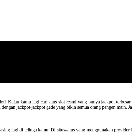
? Kalau kamu lagi cari situs slot resmi yang punya jackpot terbesar 
nal dengan jackpot-jackpot gede yang bikin semua orang pengen main. J
 asing lagi di telinga kamu. Di situs-situs yang menggunakan provide