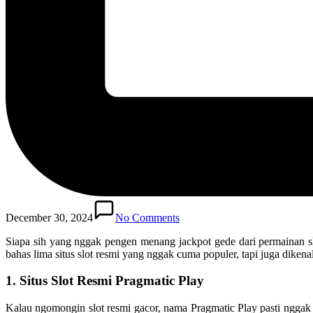
December 30, 2024
No Comments
Siapa sih yang nggak pengen menang jackpot gede dari permainan slot
bahas lima situs slot resmi yang nggak cuma populer, tapi juga dike
1. Situs Slot Resmi Pragmatic Play
Kalau ngomongin slot resmi gacor, nama Pragmatic Play pasti nggak