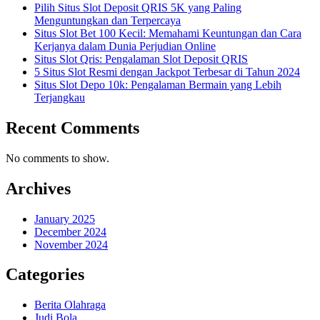
Pilih Situs Slot Deposit QRIS 5K yang Paling
Menguntungkan dan Terpercaya
Situs Slot Bet 100 Kecil: Memahami Keuntungan dan Cara
Kerjanya dalam Dunia Perjudian Online
Situs Slot Qris: Pengalaman Slot Deposit QRIS
5 Situs Slot Resmi dengan Jackpot Terbesar di Tahun 2024
Situs Slot Depo 10k: Pengalaman Bermain yang Lebih
Terjangkau
Recent Comments
No comments to show.
Archives
January 2025
December 2024
November 2024
Categories
Berita Olahraga
Judi Bola