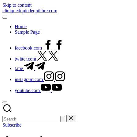
Skip to content
cliniquedupiedequilibre.com
Home
Sample Page
facebook.com
twitter.com
t.me
instagram.com
youtube.com
Subscribe