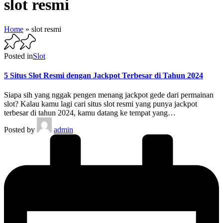
slot resmi
Home
»
slot resmi
Posted in
Slot
5 Situs Slot Resmi dengan Jackpot Terbesar di Tahun 2024
Siapa sih yang nggak pengen menang jackpot gede dari permainan
slot? Kalau kamu lagi cari situs slot resmi yang punya jackpot
terbesar di tahun 2024, kamu datang ke tempat yang…
Posted by
admin