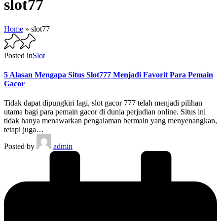
slot77
Home
»
slot77
Posted in
Slot
5 Alasan Mengapa Situs Slot777 Menjadi Favorit Para Pemain
Gacor
Tidak dapat dipungkiri lagi, slot gacor 777 telah menjadi pilihan
utama bagi para pemain gacor di dunia perjudian online. Situs ini
tidak hanya menawarkan pengalaman bermain yang menyenangkan,
tetapi juga…
Posted by
admin