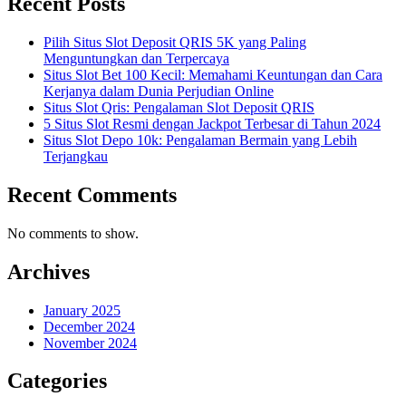
Recent Posts
Pilih Situs Slot Deposit QRIS 5K yang Paling
Menguntungkan dan Terpercaya
Situs Slot Bet 100 Kecil: Memahami Keuntungan dan Cara
Kerjanya dalam Dunia Perjudian Online
Situs Slot Qris: Pengalaman Slot Deposit QRIS
5 Situs Slot Resmi dengan Jackpot Terbesar di Tahun 2024
Situs Slot Depo 10k: Pengalaman Bermain yang Lebih
Terjangkau
Recent Comments
No comments to show.
Archives
January 2025
December 2024
November 2024
Categories