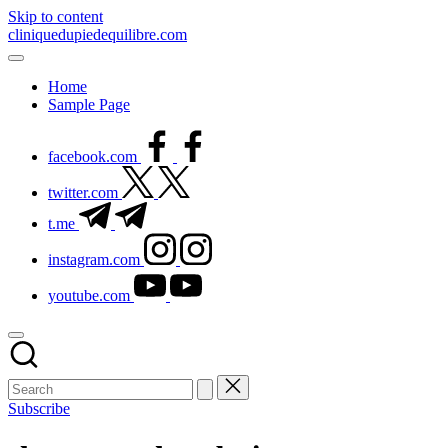
Skip to content
cliniquedupiedequilibre.com
Home
Sample Page
facebook.com
twitter.com
t.me
instagram.com
youtube.com
Subscribe