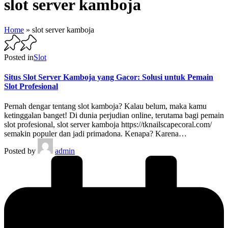
slot server kamboja
Home
»
slot server kamboja
Posted in
Slot
Situs Slot Server Kamboja yang Gacor: Solusi untuk Pemain
Slot Profesional
Pernah dengar tentang slot kamboja? Kalau belum, maka kamu
ketinggalan banget! Di dunia perjudian online, terutama bagi pemain
slot profesional, slot server kamboja https://tknailscapecoral.com/
semakin populer dan jadi primadona. Kenapa? Karena…
Posted by
admin