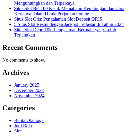
Menguntungkan dan Terpercaya
Situs Slot Bet 100 Kecil: Memahami Keuntungan dan Cara
Kerjanya dalam Dunia Perjudian Online
Situs Slot Qris: Pengalaman Slot Deposit QRIS
5 Situs Slot Resmi dengan Jackpot Terbesar di Tahun 2024
Situs Slot Depo 10k: Pengalaman Bermain yang Lebih
Terjangkau
Recent Comments
No comments to show.
Archives
January 2025
December 2024
November 2024
Categories
Berita Olahraga
Judi Bola
Slot