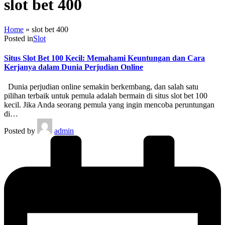
slot bet 400
Home
»
slot bet 400
Posted in
Slot
Situs Slot Bet 100 Kecil: Memahami Keuntungan dan Cara
Kerjanya dalam Dunia Perjudian Online
Dunia perjudian online semakin berkembang, dan salah satu
pilihan terbaik untuk pemula adalah bermain di situs slot bet 100
kecil. Jika Anda seorang pemula yang ingin mencoba peruntungan
di…
Posted by
admin