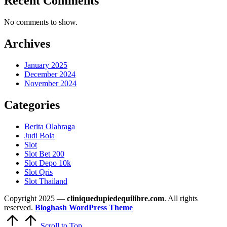
Recent Comments
No comments to show.
Archives
January 2025
December 2024
November 2024
Categories
Berita Olahraga
Judi Bola
Slot
Slot Bet 200
Slot Depo 10k
Slot Qris
Slot Thailand
Copyright 2025 —
cliniquedupiedequilibre.com
. All rights
reserved.
Bloghash WordPress Theme
Scroll to Top