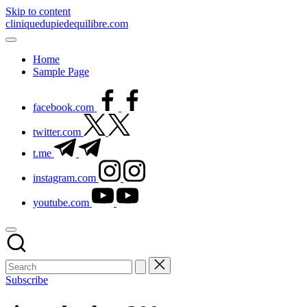
Skip to content
cliniquedupiedequilibre.com
Home
Sample Page
facebook.com
twitter.com
t.me
instagram.com
youtube.com
Subscribe