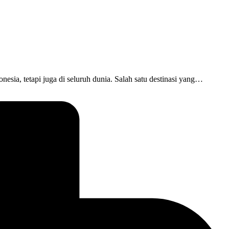
onesia, tetapi juga di seluruh dunia. Salah satu destinasi yang…