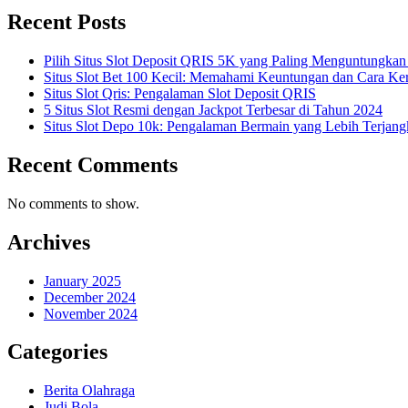
Recent Posts
Pilih Situs Slot Deposit QRIS 5K yang Paling Menguntungkan
Situs Slot Bet 100 Kecil: Memahami Keuntungan dan Cara Ker
Situs Slot Qris: Pengalaman Slot Deposit QRIS
5 Situs Slot Resmi dengan Jackpot Terbesar di Tahun 2024
Situs Slot Depo 10k: Pengalaman Bermain yang Lebih Terjan
Recent Comments
No comments to show.
Archives
January 2025
December 2024
November 2024
Categories
Berita Olahraga
Judi Bola