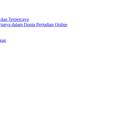
 dan Terpercaya
janya dalam Dunia Perjudian Online
gkau