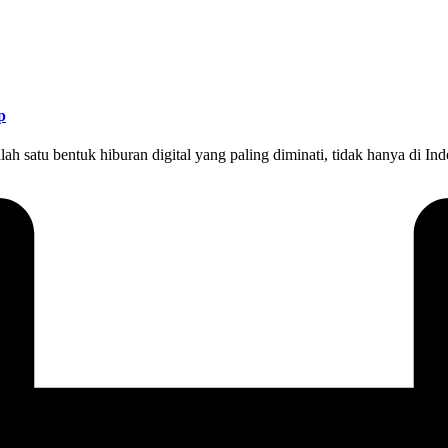
p
ah satu bentuk hiburan digital yang paling diminati, tidak hanya di Ind