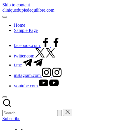
Skip to content
cliniquedupiedequilibre.com
Home
Sample Page
facebook.com
twitter.com
t.me
instagram.com
youtube.com
Subscribe