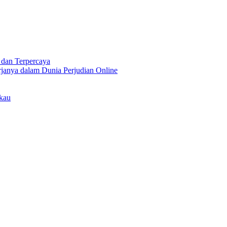
 dan Terpercaya
janya dalam Dunia Perjudian Online
gkau