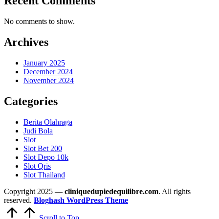
Recent Comments
No comments to show.
Archives
January 2025
December 2024
November 2024
Categories
Berita Olahraga
Judi Bola
Slot
Slot Bet 200
Slot Depo 10k
Slot Qris
Slot Thailand
Copyright 2025 —
cliniquedupiedequilibre.com
. All rights
reserved.
Bloghash WordPress Theme
Scroll to Top