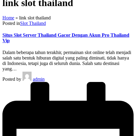
link slot thailand
Home
»
link slot thailand
Posted in
Slot Thailand
Situs Slot Server Thailand Gacor Dengan Akun Pro Thailand
Vip
Dalam beberapa tahun terakhir, permainan slot online telah menjadi
salah satu bentuk hiburan digital yang paling diminati, tidak hanya
di Indonesia, tetapi juga di seluruh dunia. Salah satu destinasi
yang…
Posted by
admin