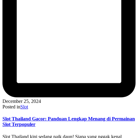
December 25, 2024
Posted in
Slot
Slot Thailand Gacor: Panduan Lengkap Menang di Permainan
Slot Terpopuler
Slot Thailand kini sedang naik daun! Siapa yang nggak kenal