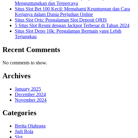
Menguntungkan dan Terpercaya
Situs Slot Bet 100 Kecil: Memahami Keuntungan dan Cara
Kerjanya dalam Dunia Perjudian Online
Situs Slot Qris: Pengalaman Slot Deposit QRIS
5 Situs Slot Resmi dengan Jackpot Terbesar di Tahun 2024
Situs Slot Depo 10k: Pengalaman Bermain yang Lebih
Terjangkau
Recent Comments
No comments to show.
Archives
January 2025
December 2024
November 2024
Categories
Berita Olahraga
Judi Bola
Slot