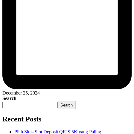
December 25, 2024
Search
Search
Recent Posts
Pilih Situs Slot Deposit QRIS 5K yang Paling