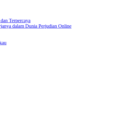
 dan Terpercaya
janya dalam Dunia Perjudian Online
gkau