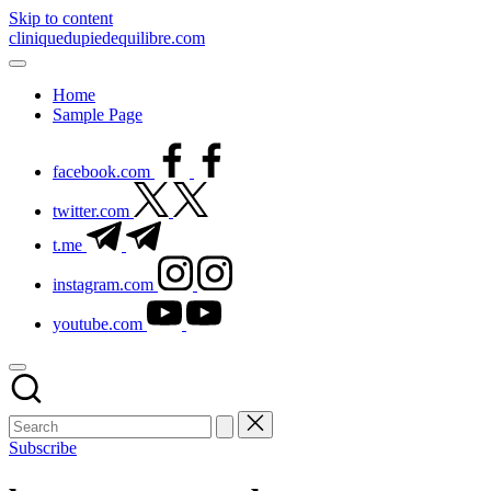
Skip to content
cliniquedupiedequilibre.com
Home
Sample Page
facebook.com
twitter.com
t.me
instagram.com
youtube.com
Subscribe