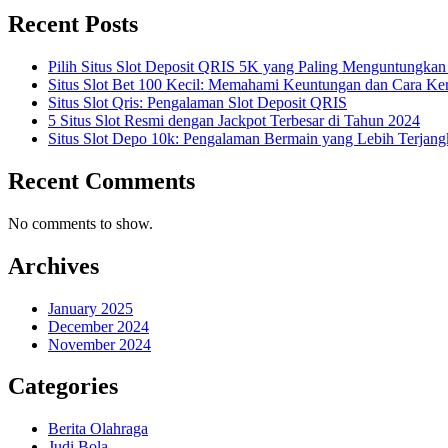
Recent Posts
Pilih Situs Slot Deposit QRIS 5K yang Paling Menguntungkan
Situs Slot Bet 100 Kecil: Memahami Keuntungan dan Cara Ker
Situs Slot Qris: Pengalaman Slot Deposit QRIS
5 Situs Slot Resmi dengan Jackpot Terbesar di Tahun 2024
Situs Slot Depo 10k: Pengalaman Bermain yang Lebih Terjan
Recent Comments
No comments to show.
Archives
January 2025
December 2024
November 2024
Categories
Berita Olahraga
Judi Bola