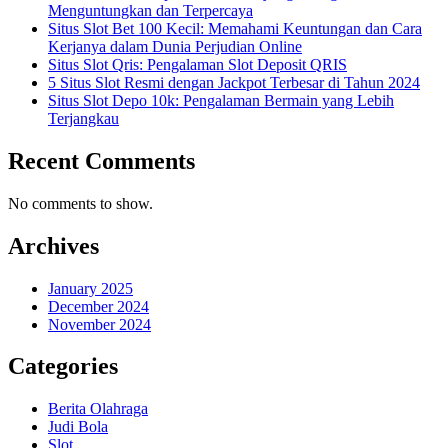
Menguntungkan dan Terpercaya
Situs Slot Bet 100 Kecil: Memahami Keuntungan dan Cara
Kerjanya dalam Dunia Perjudian Online
Situs Slot Qris: Pengalaman Slot Deposit QRIS
5 Situs Slot Resmi dengan Jackpot Terbesar di Tahun 2024
Situs Slot Depo 10k: Pengalaman Bermain yang Lebih
Terjangkau
Recent Comments
No comments to show.
Archives
January 2025
December 2024
November 2024
Categories
Berita Olahraga
Judi Bola
Slot