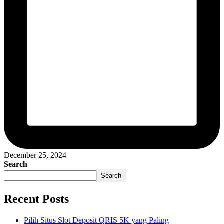
December 25, 2024
Search
Search
Recent Posts
Pilih Situs Slot Deposit QRIS 5K yang Paling