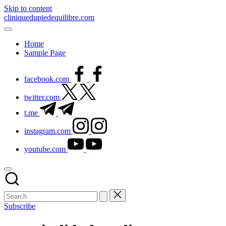
Skip to content
cliniquedupiedequilibre.com
Home
Sample Page
facebook.com
twitter.com
t.me
instagram.com
youtube.com
Subscribe