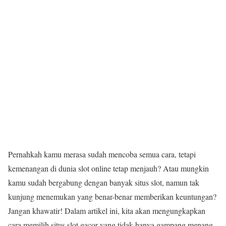
Pernahkah kamu merasa sudah mencoba semua cara, tetapi
kemenangan di dunia slot online tetap menjauh? Atau mungkin
kamu sudah bergabung dengan banyak situs slot, namun tak
kunjung menemukan yang benar-benar memberikan keuntungan?
Jangan khawatir! Dalam artikel ini, kita akan mengungkapkan
cara memilih situs slot gacor yang tidak hanya gampang menang,