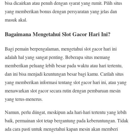
bisa dicairkan atau penuh dengan syarat yang rumit. Pilih situs
yang memberikan bonus dengan persyaratan yang jelas dan
masuk akal.
Bagaimana Mengetahui Slot Gacor Hari Ini?
Bagi pemain berpengalaman, mengetahui slot gacor hari ini
adalah hal yang sangat penting. Beberapa situs memang
memberikan peluang lebih besar pada waktu atau hari tertentu,
dan ini bisa menjadi keuntungan besar bagi kamu. Carilah situs
yang memberikan informasi tentang slot gacor hari ini, atau yang
menawarkan slot gacor secara rutin dengan pembaruan mesin
yang terus-menerus.
Namun, perlu diingat, meskipun ada hari-hari tertentu yang lebih
baik, permainan slot tetap bergantung pada keberuntungan. Tidak
ada cara pasti untuk mengetahui kapan mesin akan memberi