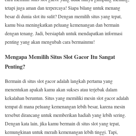
tetapi juga aman dan terpercaya! Siapa bilang untuk menang
besar di dunia slot itu sulit? Dengan memilih situs yang tepat,
kamu bisa meningkatkan peluang kemenangan dan bermain
dengan tenang. Jadi, bersiaplah untuk mendapatkan informasi
penting yang akan mengubah cara bermainmu!
Mengapa Memilih Situs Slot Gacor Itu Sangat
Penting?
Bermain di situs slot gacor adalah langkah pertama yang
menentukan apakah kamu akan sukses atau terjebak dalam
kekalahan beruntun. Situs yang memiliki mesin slot gacor adalah
tempat di mana peluang kemenangan lebih besar, karena mesin
tersebut dirancang untuk memberikan hadiah yang lebih sering.
Dengan kata lain, jika kamu bermain di situs slot yang tepat,
kemungkinan untuk meraih kemenangan lebih tinggi. Tapi,