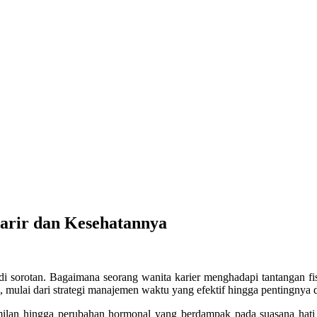
arir dan Kesehatannya
i sorotan. Bagaimana seorang wanita karier menghadapi tantangan fis
, mulai dari strategi manajemen waktu yang efektif hingga pentingny
amilan hingga perubahan hormonal yang berdampak pada suasana hati 