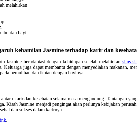
ah melahirkan
kup
n
 ibu dan bayi
aruh kehamilan Jasmine terhadap karir dan kesehat
tu Jasmine beradaptasi dengan kehidupan setelah melahirkan
situs sl
. Keluarga juga dapat membantu dengan menyediakan makanan, menja
 pada pemulihan dan ikatan dengan bayinya.
 antara karir dan kesehatan selama masa mengandung. Tantangan yang
ga. Kisah Jasmine menjadi pengingat akan perlunya kebijakan perusah
sehat dan sukses dalam karirnya.
ink
.