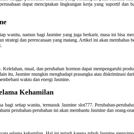
 perusahaan dapat menciptakan lingkungan kerja yang suportif dan b
ne
ap wanita, namun bagi Jasmine yang juga berkarir, masa ini bisa men
 strategi dan perencanaan yang matang. Artikel ini akan membahas beb
.
. Kelelahan, mual, dan perubahan hormon dapat mempengaruhi produkt
elain itu, Jasmine mungkin menghadapi prasangka atau diskriminasi da
membebani waktu dan energi Jasmine.
Selama Kehamilan
sa bagi setiap wanita, termasuk Jasmine slot777. Perubahan-perubaha
mahami perubahan-perubahan ini akan membantu Jasmine dan orang-oran
nyata selama kehamilan. Hal ini terjadi karena tubuh Jasmine menyim