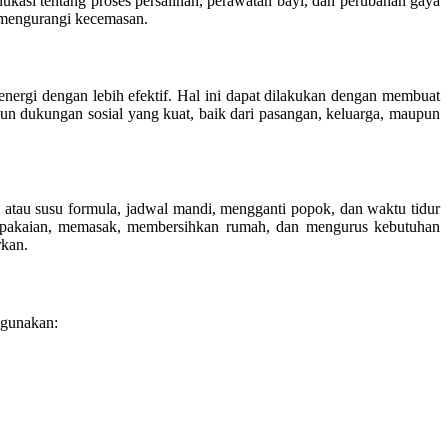
kasi tentang proses persalinan, perawatan bayi, dan perubahan gaya
n mengurangi kecemasan.
nergi dengan lebih efektif. Hal ini dapat dilakukan dengan membuat
gun dukungan sosial yang kuat, baik dari pasangan, keluarga, maupun
atau susu formula, jadwal mandi, mengganti popok, dan waktu tidur
ci pakaian, memasak, membersihkan rumah, dan mengurus kebutuhan
rkan.
igunakan: