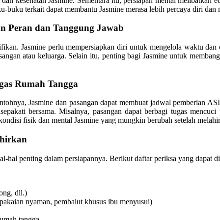
an kesehatan Jasmine. Sementara itu, persiapan mental melibatkan edu
ku-buku terkait dapat membantu Jasmine merasa lebih percaya diri da
n Peran dan Tanggung Jawab
fikan. Jasmine perlu mempersiapkan diri untuk mengelola waktu dan e
asangan atau keluarga. Selain itu, penting bagi Jasmine untuk memban
ugas Rumah Tangga
ontohnya, Jasmine dan pasangan dapat membuat jadwal pemberian ASI 
disepakati bersama. Misalnya, pasangan dapat berbagi tugas mencu
 kondisi fisik dan mental Jasmine yang mungkin berubah setelah melahi
ahirkan
l-hal penting dalam persiapannya. Berikut daftar periksa yang dapat d
ng, dll.)
pakaian nyaman, pembalut khusus ibu menyusui)
rumah tangga