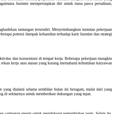
agaimana Jasmine mempersiapkan diri untuk masa pasca persalinan,
ghadirkan tantangan tersendiri. Menyeimbangkan tuntutan pekerjaan
erapa potensi dampak kehamilan terhadap karir Jasmine dan strategi
ivitas dan konsentrasi di tempat kerja. Beberapa pekerjaan mungkin
ri rekan kerja atau atasan yang kurang memahami kebutuhan karyawan
n yang dialami selama sembilan bulan ini beragam, mulai dari yang
g di sekitarnya untuk memberikan dukungan yang tepat.
pan cadangan energi untuk mendukung pertumbuhan janin. Selain itu,