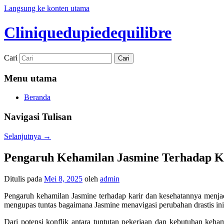
Langsung ke konten utama
Cliniquedupiedequilibre
Cari
Menu utama
Beranda
Navigasi Tulisan
Selanjutnya
→
Pengaruh Kehamilan Jasmine Terhadap K
Ditulis pada
Mei 8, 2025
oleh
admin
Pengaruh kehamilan Jasmine terhadap karir dan kesehatannya menjad
mengupas tuntas bagaimana Jasmine menavigasi perubahan drastis ini
Dari potensi konflik antara tuntutan pekerjaan dan kebutuhan keh