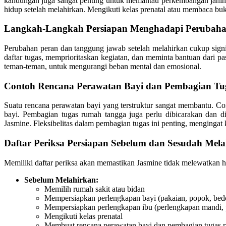
kandungan juga sangat penting untuk memantau perkembangan janin d
hidup setelah melahirkan. Mengikuti kelas prenatal atau membaca bu
Langkah-Langkah Persiapan Menghadapi Perubaha
Perubahan peran dan tanggung jawab setelah melahirkan cukup signi
daftar tugas, memprioritaskan kegiatan, dan meminta bantuan dari p
teman-teman, untuk mengurangi beban mental dan emosional.
Contoh Rencana Perawatan Bayi dan Pembagian T
Suatu rencana perawatan bayi yang terstruktur sangat membantu. C
bayi. Pembagian tugas rumah tangga juga perlu dibicarakan dan 
Jasmine. Fleksibelitas dalam pembagian tugas ini penting, mengingat
Daftar Periksa Persiapan Sebelum dan Sesudah Mel
Memiliki daftar periksa akan memastikan Jasmine tidak melewatkan ha
Sebelum Melahirkan:
Memilih rumah sakit atau bidan
Mempersiapkan perlengkapan bayi (pakaian, popok, bedo
Mempersiapkan perlengkapan ibu (perlengkapan mandi, 
Mengikuti kelas prenatal
Membuat rencana perawatan bayi dan pembagian tugas 