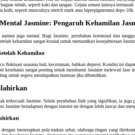
an tubuh, seperti kaki dan tangan. Gejala umum lainnya termasuk mua
kulit, seperti munculnya stretch mark atau hiperpigmentasi depo 10k.
 Mental Jasmine: Pengaruh Kehamilan Jas
, namun juga mental. Bagi Jasmine, perubahan hormonal dan tanggu
elah kehamilan sangat krusial untuk memastikan kesejahteraan Jasmi
Setelah Kehamilan
cu fluktuasi suasana hati, kecemasan, bahkan depresi. Kondisi ini da
iland kesehatan sangat penting untuk membantu Jasmine melewati fase 
enting untuk segera mendapatkan bantuan jika dibutuhkan.
lahirkan
terkecuali Jasmine. Selain perubahan fisik yang signifikan, ia juga 
 Jasmine beradaptasi dengan transisi ini dengan lebih lancar dan meng
lahirkan
n dengan menerapkan pola makan sehat, olahraga ringan yang direkomen