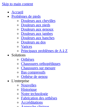
Skip to main content
Accueil
Problèmes de pieds
Douleurs aux chevilles
Douleurs aux pieds
Douleurs aux genoux
Douleurs aux jambes
Douleurs aux hanches
Douleurs au dos
Varices
Principaux problèmes de A à Z
Solutions
Orthèses
Chaussures orthopédiques
Chaussures sur mesure
Bas compressifs
Orthèse de genou
L'entreprise
Nouvelles
Historique
Notre technologie
Fabrication des orthèses
Accréditations
Approche clinique