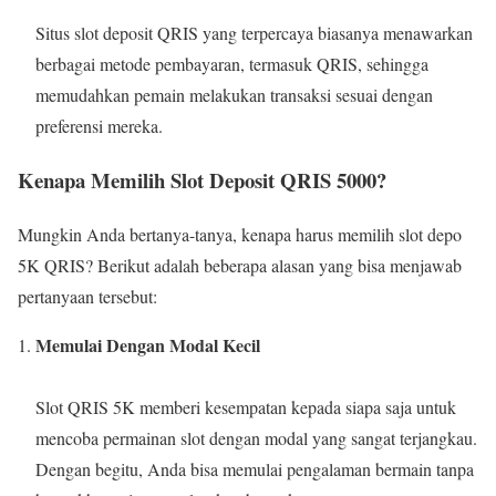
Situs slot deposit QRIS yang terpercaya biasanya menawarkan
berbagai metode pembayaran, termasuk QRIS, sehingga
memudahkan pemain melakukan transaksi sesuai dengan
preferensi mereka.
Kenapa Memilih Slot Deposit QRIS 5000?
Mungkin Anda bertanya-tanya, kenapa harus memilih slot depo
5K QRIS? Berikut adalah beberapa alasan yang bisa menjawab
pertanyaan tersebut:
Memulai Dengan Modal Kecil
Slot QRIS 5K memberi kesempatan kepada siapa saja untuk
mencoba permainan slot dengan modal yang sangat terjangkau.
Dengan begitu, Anda bisa memulai pengalaman bermain tanpa