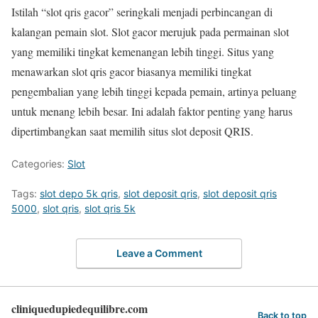
Istilah “slot qris gacor” seringkali menjadi perbincangan di
kalangan pemain slot. Slot gacor merujuk pada permainan slot
yang memiliki tingkat kemenangan lebih tinggi. Situs yang
menawarkan slot qris gacor biasanya memiliki tingkat
pengembalian yang lebih tinggi kepada pemain, artinya peluang
untuk menang lebih besar. Ini adalah faktor penting yang harus
dipertimbangkan saat memilih situs slot deposit QRIS.
Categories:
Slot
Tags:
slot depo 5k qris
,
slot deposit qris
,
slot deposit qris
5000
,
slot qris
,
slot qris 5k
Leave a Comment
cliniquedupiedequilibre.com
Back to top