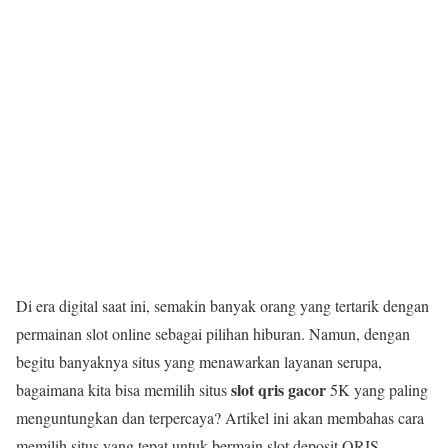
Di era digital saat ini, semakin banyak orang yang tertarik dengan
permainan slot online sebagai pilihan hiburan. Namun, dengan
begitu banyaknya situs yang menawarkan layanan serupa,
slot qris gacor
bagaimana kita bisa memilih situs
5K yang paling
menguntungkan dan terpercaya? Artikel ini akan membahas cara
memilih situs yang tepat untuk bermain slot deposit QRIS,