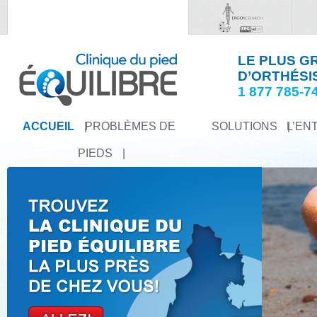
LE PLUS G
D’ORTHÉSI
1 877 785-7
ACCUEIL
|
PROBLÈMES DE
SOLUTIONS
|
L’EN
PIEDS
|