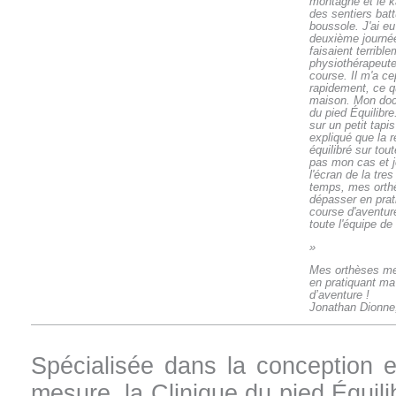
montagne et le k
des sentiers batt
boussole.
J'ai eu
deuxième journé
faisaient terribl
physiothérapeute 
course. Il m'a c
rapidement, ce qu
maison. Mon doct
du pied Équilibre
sur un petit tapis
expliqué que la r
équilibré sur tout
pas mon cas et 
l'écran de la tre
temps, mes orth
dépasser en prat
course d'aventur
toute l'équipe de
»
Mes orthèses me
en pratiquant ma
d’aventure !
Jonathan Dionne
Spécialisée dans la conception et
mesure, la Clinique du pied Équil