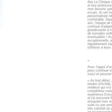
être La Clinique 
et leur professi
mes besoins spé
essais, ils ont m
personnalisée ro
confortable. Dep
ans, l’équipe de 
continue d’adapt
grandissante à m
de semelles mili
éventualités ! Av
exceptionnelle, j
régulièrement s
orthèses à leurs 
»
Avec l’appui d’un
peux continuer à
souci et pousser
«
Au tout début, 
tendon d’Achille
médecin qui m'a 
compétiteur mais
expérience.Ensuit
et j'ai rencontré
essayant mes nou
suite vu une amél
très satisfait du
en recommander u