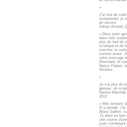
»
J’ai tout de suit
instantanée, je su
du service
Adrian Arcand, 
«
Deux jours apr
dans mes soulier
plus du tout de
sciatique et de 
marcher, et surto
comme avant. Je 
votre message à 
Bouchard, et sur
Nancy Paquin, or
Rivières.
»
Je n’ai plus du 
genoux, de scia
Denise Marshall,
2012
«
Mes tendons d'
fil a retorde. J'a
Blanc-Sablon, su
J'y étais en tan
une course d'ave
jours combinant l